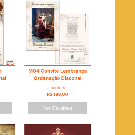
a
M04 Convite Lembrança
nal
Ordenação Diaconal
a partir de:
R$ 188,00
Ver Detalhes