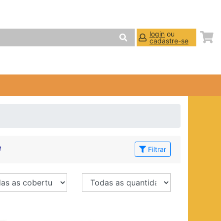
login
ou
cadastre-se
e
Filtrar