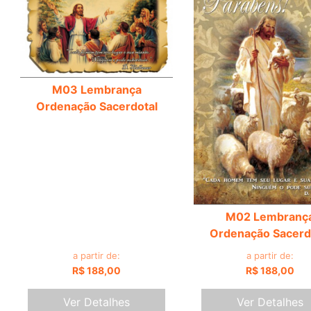
M03 Lembrança
Ordenação Sacerdotal
M02 Lembranç
Ordenação Sacerd
a partir de:
a partir de:
R$ 188,00
R$ 188,00
Ver Detalhes
Ver Detalhes