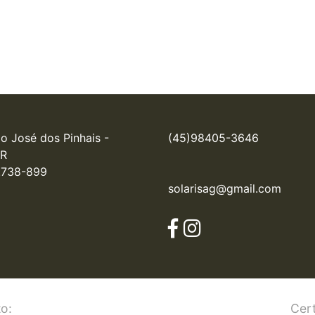
o José dos Pinhais - 
(45)98405-3646
R

.738-899
solarisag@gmail.com
o:
Cert