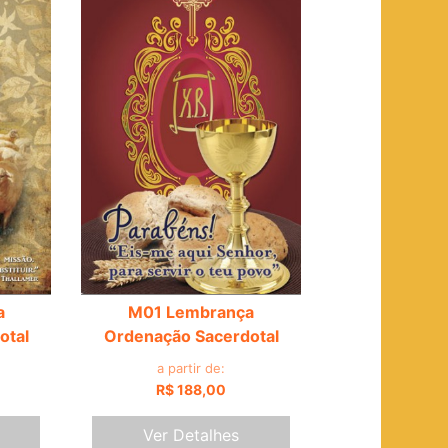
a
M01 Lembrança
otal
Ordenação Sacerdotal
a partir de:
R$ 188,00
Ver Detalhes