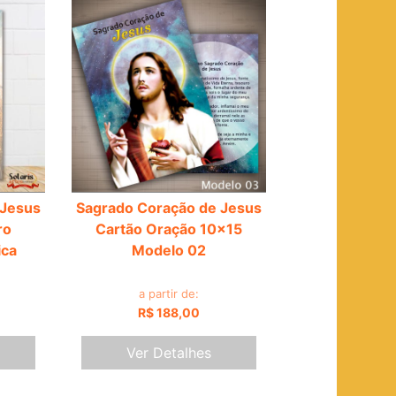
 Jesus
Sagrado Coração de Jesus
ro
Cartão Oração 10x15
ica
Modelo 02
a partir de:
R$ 188,00
Ver Detalhes