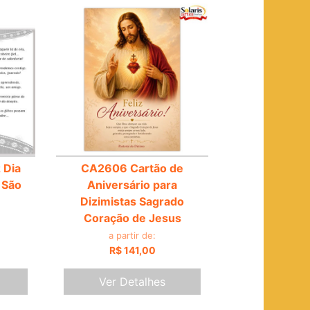
 Dia
CA2606 Cartão de
 São
Aniversário para
Dizimistas Sagrado
Coração de Jesus
a partir de:
R$ 141,00
Ver Detalhes