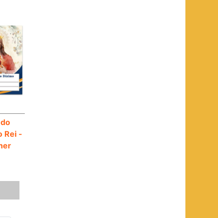
 do
 Rei -
her