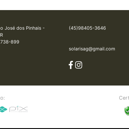
o José dos Pinhais - 
(45)98405-3646
R

.738-899
solarisag@gmail.com
o:
Cert